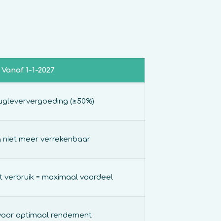
Vanaf 1-1-2027
rugleververgoeding (≥50%)
g niet meer verrekenbaar
t verbruik = maximaal voordeel
 voor optimaal rendement