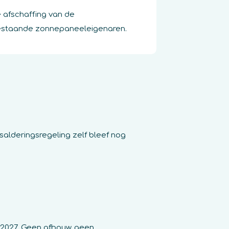
 afschaffing van de
 bestaande zonnepaneeleigenaren.
salderingsregeling zelf bleef nog
i 2027. Geen afbouw, geen