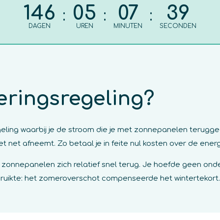
146
05
07
38
:
:
:
DAGEN
UREN
MINUTEN
SECONDEN
eringsregeling?
egeling waarbij je de stroom die je met zonnepanelen terugg
t net afneemt. Zo betaal je in feite nul kosten over de energ
 zonnepanelen zich relatief snel terug. Je hoefde geen ond
ruikte: het zomeroverschot compenseerde het wintertekort.