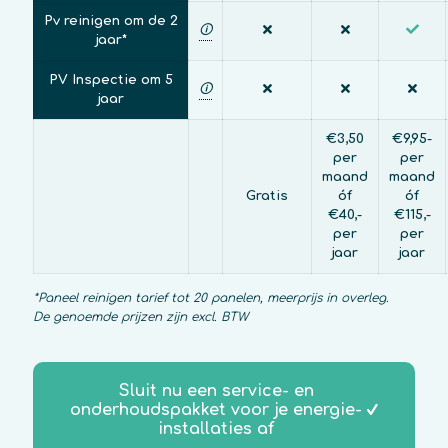
Pv reinigen om de 2
🛈
jaar*
PV Inspectie om 5
🛈
jaar
€3,50
€9,95-
per
per
maand
maand
Gratis
óf
óf
€40,-
€115,-
per
per
jaar
jaar
*Paneel reinigen tarief tot 20 panelen, meerprijs in overleg.
De genoemde prijzen zijn excl. BTW
Sluit nu een service- en
onderhoudspakket voor je energie-
installaties af