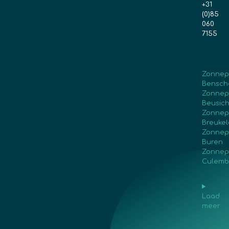
+31
(0)85
060
7155
Zonnep
Bensch
Zonnep
Beusic
Zonnep
Breuke
Zonnep
Buren
Zonnep
Culemb
Laad
meer