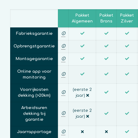
Pakket
Pakket
Pakket
Algemeen
Brons
Zilver
Fabrieksgarantie
🛈
Opbrengstgarantie
🛈
Montagegarantie
🛈
Online app voor
🛈
monitoring
Voorrijkosten
(eerste 2
🛈
dekking (>20km)
jaar)
Arbeidsuren
(eerste 2
🛈
dekking bij
jaar)
garantie
Jaarrapportage
🛈