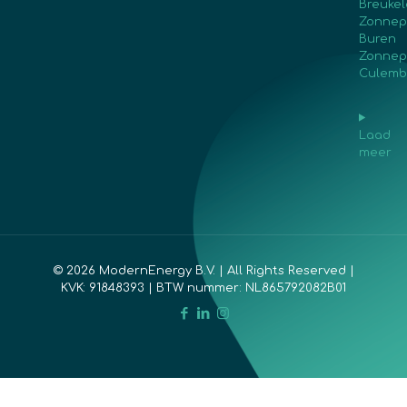
Breuke
Zonnep
Buren
Zonnep
Culemb
Laad
meer
© 2026 ModernEnergy B.V. | All Rights Reserved |
KVK: 91848393 | BTW nummer: NL865792082B01