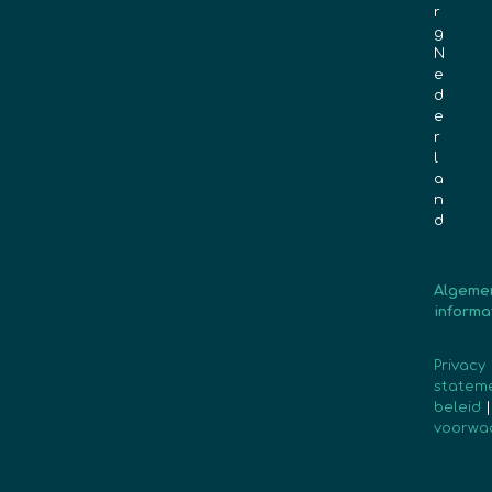
r
g
N
e
d
e
r
l
a
n
d
Algeme
informa
Privacy
statem
beleid
voorwa