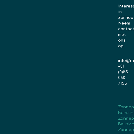
Interes
in
zonnep
Neem
contac
met
ons
op
info@m
+31
(0)85
060
7155
Zonnep
Bensch
Zonnep
Beusic
Zonnep