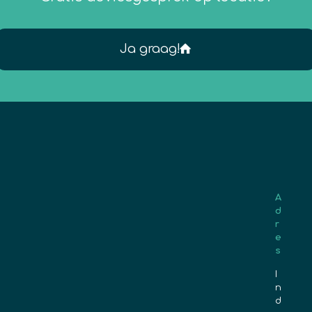
Ja graag!
A
d
r
e
s
I
n
d