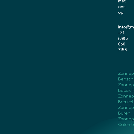
met
ons
op
info@m
+31
(0)85
060
7155
Zonnep
Bensch
Zonnep
Beusic
Zonnep
Breuke
Zonnep
Buren
Zonnep
Culemb