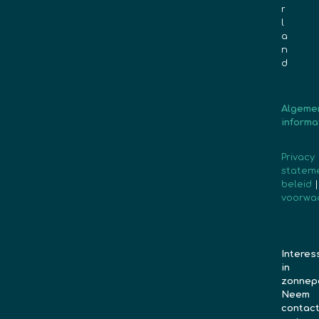
r
l
a
n
d
Algeme
informa
Privacy
statem
beleid
voorwa
Interes
in
zonnep
Neem
contac