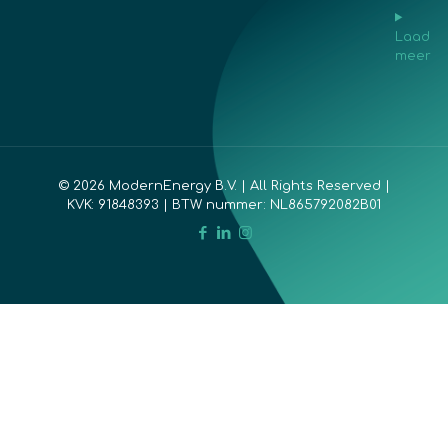
Laad
meer
© 2026 ModernEnergy B.V. | All Rights Reserved |
KVK: 91848393 | BTW nummer: NL865792082B01