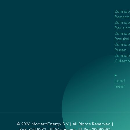
Zonnep
Bensch
Zonnep
Beusic
Zonnep
Breuke
Zonnep
Buren
Zonnep
Culemb
Laad
meer
© 2026 ModernEnergy B.V. | All Rights Reserved |
KVK: 91848393 | BTW nummer: NL865792082B01