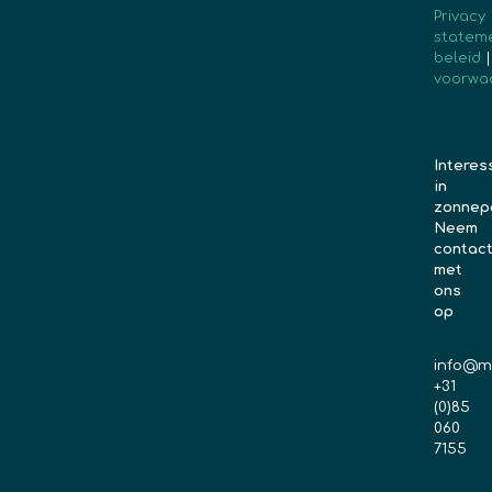
Privacy
statem
beleid
voorwa
Interes
in
zonnep
Neem
contac
met
ons
op
info@m
+31
(0)85
060
7155