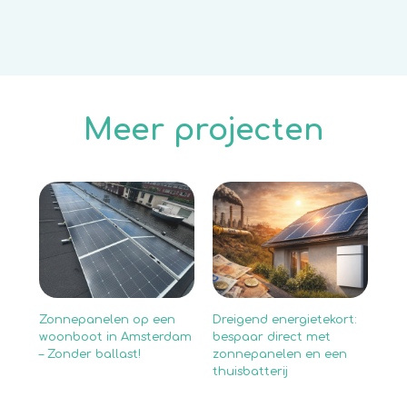
Meer projecten
ist
Zonnepanelen op een
Dreigend energietekort:
Off
dit
woonboot in Amsterdam
bespaar direct met
ins
– Zonder ballast!
zonnepanelen en een
Cur
thuisbatterij
en
(EM